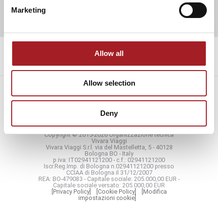
successivo:
casa museo luciano pavarotti
Marketing
Allow all
Allow selection
PARTNER
TAG DIRECTORY
Deny
SITE MAP
Copyright © 2015-2026 Organizzazione tecnica
Vivara Viaggi
Vivara Viaggi S.r.l. via del Mastelletta, 5 - 40128
Bologna BO - Italy
p.iva: IT02941121200 - c.f.: 02941121200
Iscr.Reg.Imp. di Bologna n.02941121200 presso
CCIAA di Bologna il 31/12/2007
REA: BO-479083 - Capitale sociale: 205.000,00 EUR -
Capitale sociale versato: 205.000,00 EUR
[Privacy Policy]
[Cookie Policy]
[Modifica
impostazioni cookie]