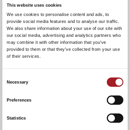
This website uses cookies
MEF MUSEO ENZO FERRARI
We use cookies to personalise content and ads, to
Una spettacolare “macchina del tempo” in due spazi:
provide social media features and to analyse our traffic.
l’officina dove nacque Enzo, ora Museo dei Motori e
We also share information about your use of our site with
Ferrari da competizione e l’avvenieristico padiglione dove,
our social media, advertising and analytics partners who
tra celebri modelli da strada, i filmati avvolgono i visitatori
may combine it with other information that you’ve
raccontando di Enzo e del suo rapporto con Pavarotti.
provided to them or that they’ve collected from your use
of their services.
Link al sito ufficiale:
Museo Enzo Ferrari Modena
Consent
Necessary
Selection
ACQUISTA ADESSO
IL PASSAPORTO!
Preferences
Tag:
pacchetti turismo
tour emilia
turismo enogastronomico
viaggi emilia
visite aziendali
Statistics
precedente:
museo ferrari maranello
percorso